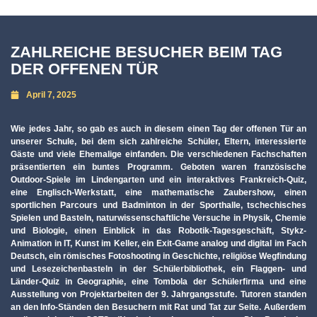
ZAHLREICHE BESUCHER BEIM TAG
DER OFFENEN TÜR
April 7, 2025
Wie jedes Jahr, so gab es auch in diesem einen Tag der offenen Tür an
unserer Schule, bei dem sich zahlreiche Schüler, Eltern, interessierte
Gäste und viele Ehemalige einfanden. Die verschiedenen Fachschaften
präsentierten ein buntes Programm. Geboten waren französische
Outdoor-Spiele im Lindengarten und ein interaktives Frankreich-Quiz,
eine Englisch-Werkstatt, eine mathematische Zaubershow, einen
sportlichen Parcours und Badminton in der Sporthalle, tschechisches
Spielen und Basteln, naturwissenschaftliche Versuche in Physik, Chemie
und Biologie, einen Einblick in das Robotik-Tagesgeschäft, Stykz-
Animation in IT, Kunst im Keller, ein Exit-Game analog und digital im Fach
Deutsch, ein römisches Fotoshooting in Geschichte, religiöse Wegfindung
und Lesezeichenbasteln in der Schülerbibliothek, ein Flaggen- und
Länder-Quiz in Geographie, eine Tombola der Schülerfirma und eine
Ausstellung von Projektarbeiten der 9. Jahrgangsstufe. Tutoren standen
an den Info-Ständen den Besuchern mit Rat und Tat zur Seite. Außerdem