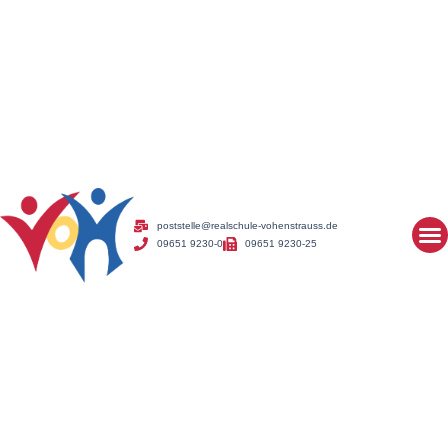
poststelle@realschule-vohenstrauss.de
09651 9230-0
09651 9230-25