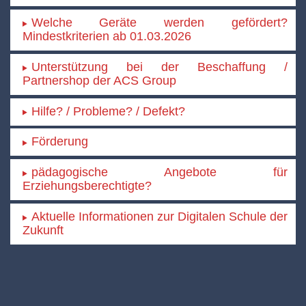
Welche Geräte werden gefördert?
Mindestkriterien ab 01.03.2026
Unterstützung bei der Beschaffung /
Partnershop der ACS Group
Hilfe? / Probleme? / Defekt?
Förderung
pädagogische Angebote für
Erziehungsberechtigte?
Aktuelle Informationen zur Digitalen Schule der
Zukunft