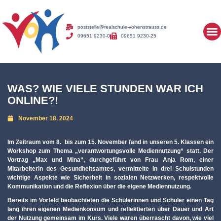
poststelle@realschule-vohenstrauss.de
09651 9230-0
09651 9230-25
WAS? WIE VIELE STUNDEN WAR ICH
ONLINE?!
November 18, 2024
Im Zeitraum vom 8. bis zum 15. November fand in unseren 5. Klassen ein
Workshop zum Thema „verantwortungsvolle Mediennutzung“ statt. Der
Vortrag „Max und Mina“, durchgeführt von Frau Anja Rom, einer
Mitarbeiterin des Gesundheitsamtes, vermittelte in drei Schulstunden
wichtige Aspekte wie Sicherheit in sozialen Netzwerken, respektvolle
Kommunikation und die Reflexion über die eigene Mediennutzung.
Bereits im Vorfeld beobachteten die Schülerinnen und Schüler einen Tag
lang ihren eigenen Medienkonsum und reflektierten über Dauer und Art
der Nutzung gemeinsam im Kurs. Viele waren überrascht davon, wie viel