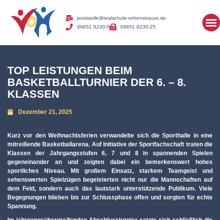
poststelle@realschule-vohenstrauss.de
09651 9230-0
09651 9230-25
TOP LEISTUNGEN BEIM
BASKETBALLTURNIER DER 6. – 8.
KLASSEN
Dezember 21, 2025
Kurz vor den Weihnachtsferien verwandelte sich die Sporthalle in eine
mitreißende Basketballarena. Auf Initiative der Sportfachschaft traten die
Klassen der Jahrgangsstufen 6, 7 und 8 in spannenden Spielen
gegeneinander an und zeigten dabei ein bemerkenswert hohes
sportliches Niveau. Mit großem Einsatz, starkem Teamgeist und
sehenswerten Spielzügen begeisterten nicht nur die Mannschaften auf
dem Feld, sondern auch das lautstark unterstützende Publikum. Viele
Begegnungen blieben bis zur Schlussphase offen und sorgten für echte
Spannung.
Im jahrgangsübergreifenden Abschlussturnier setzte sich schließlich die