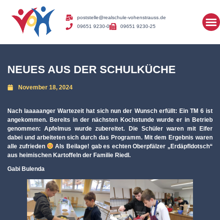
poststelle@realschule-vohenstrauss.de
09651 9230-0
09651 9230-25
NEUES AUS DER SCHULKÜCHE
November 18, 2024
Nach laaaaanger Wartezeit hat sich nun der Wunsch erfüllt: Ein TM 6 ist
angekommen. Bereits in der nächsten Kochstunde wurde er in Betrieb
genommen: Apfelmus wurde zubereitet. Die Schüler waren mit Eifer
dabei und arbeiteten sich durch das Programm. Mit dem Ergebnis waren
alle zufrieden
Als Beilage! gab es echten Oberpfälzer „Erdäpfldotsch“
aus heimischen Kartoffeln der Familie Riedl.
Gabi Bulenda