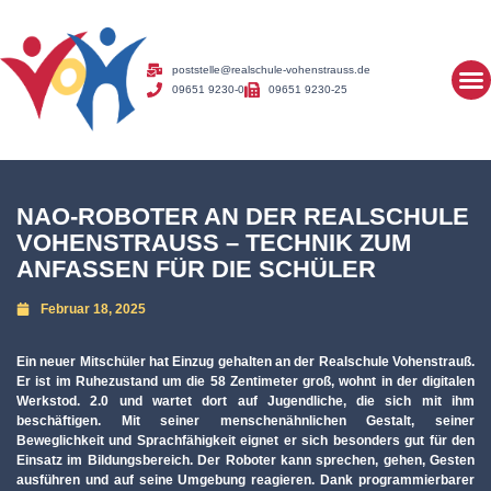
poststelle@realschule-vohenstrauss.de
09651 9230-0
09651 9230-25
NAO-ROBOTER AN DER REALSCHULE
VOHENSTRAUSS – TECHNIK ZUM A
NFASSEN FÜR DIE SCHÜLER
Februar 18, 2025
Ein neuer Mitschüler hat Einzug gehalten an der Realschule Vohenstrauß.
Er ist im Ruhezustand um die 58 Zentimeter groß, wohnt in der digitalen
Werkstod. 2.0 und wartet dort auf Jugendliche, die sich mit ihm
beschäftigen. Mit seiner menschenähnlichen Gestalt, seiner
Beweglichkeit und Sprachfähigkeit eignet er sich besonders gut für den
Einsatz im Bildungsbereich. Der Roboter kann sprechen, gehen, Gesten
ausführen und auf seine Umgebung reagieren. Dank programmierbarer