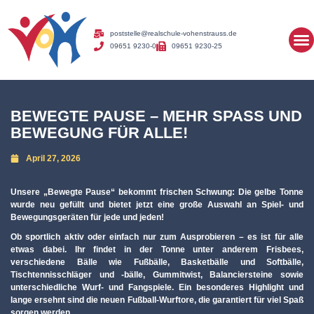
poststelle@realschule-vohenstrauss.de
09651 9230-0
09651 9230-25
BEWEGTE PAUSE – MEHR SPASS UND B
EWEGUNG FÜR ALLE!
April 27, 2026
Unsere „Bewegte Pause“ bekommt frischen Schwung: Die gelbe Tonne
wurde neu gefüllt und bietet jetzt eine große Auswahl an Spiel- und
Bewegungsgeräten für jede und jeden!
Ob sportlich aktiv oder einfach nur zum Ausprobieren – es ist für alle
etwas dabei. Ihr findet in der Tonne unter anderem Frisbees,
verschiedene Bälle wie Fußbälle, Basketbälle und Softbälle,
Tischtennisschläger und -bälle, Gummitwist, Balanciersteine sowie
unterschiedliche Wurf- und Fangspiele. Ein besonderes Highlight und
lange ersehnt sind die neuen Fußball-Wurftore, die garantiert für viel Spaß
sorgen werden.