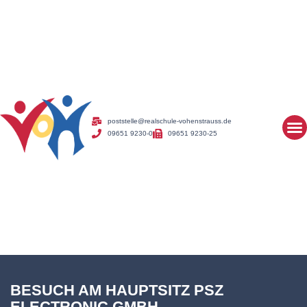
poststelle@realschule-vohenstrauss.de
09651 9230-0
09651 9230-25
BESUCH AM HAUPTSITZ PSZ
ELECTRONIC GMBH