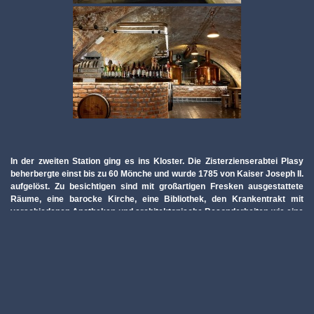
In der zweiten Station ging es ins Kloster. Die Zisterzienserabtei Plasy
beherbergte einst bis zu 60 Mönche und wurde 1785 von Kaiser Joseph II.
aufgelöst. Zu besichtigen sind mit großartigen Fresken ausgestattete
Räume, eine barocke Kirche, eine Bibliothek, den Krankentrakt mit
verschiedenen Apotheken und architektonische Besonderheiten wie eine
ovale Wendeltreppe, deren Stufen nur vom äußeren Mauerwerk getragen
werden. Das Gebäude steht auf über 5000 Eichenpfählen, da der
Untergrund morastig ist.
Den gelungenen Abschluss bildete die Einkehr in einem
Brauereiwirtshaus, wo alle mit böhmischen Speisen und Limonade
verköstigt wurden. Ein herzliches Dankeschön an Frau Burcsak, die wie
immer alles hervorragend organisiert hat. Nicht einmal, als das