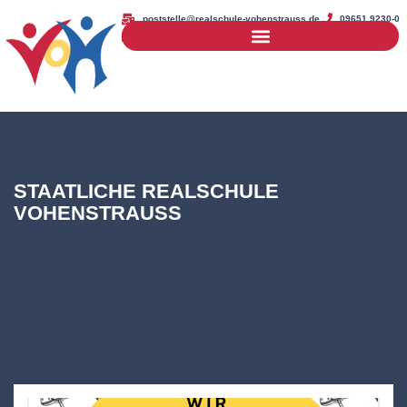
poststelle@realschule-vohenstrauss.de
09651 9230-0
09651 9230-25
STAATLICHE REALSCHULE
VOHENSTRAUSS
SERVUS | AHOJ | BONJOUR